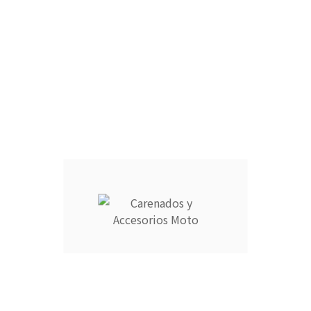
CARCASA COMPLETA DEPÓSITO :
ARAÑA :
FARO DELANTERO :
CANTIDAD :
Añadir Al Carrito

Descripción
Detalles del producto
CARENADOS Y ACCESORIOS MOTO ocupa el número 1 del