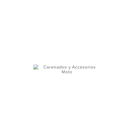
carenados de moto
SUBCATEGORÍA
Honda PCX 125/150
Honda CBR 250R
Honda CBR 400R
Honda CBR 500R
Honda CBR 600F
Honda CBR 600RR
Honda CBR 650F
Honda CBR 650R
Honda CBR 900RR
Honda CBR 1000RR