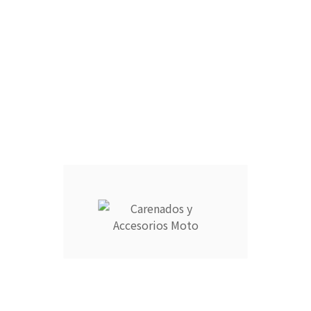
X6R 2009-2012
Kawasaki ZX6R 2009-2012
709,00 €
709,00 €
Comprar
X6R 2009-2012
Kawasaki ZX6R 2009-2012
709,00 €
709,00 €
Información
Su cuenta



