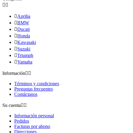



Aprilia

BMW

Ducati

Honda

Kawasaki

Suzuki

Triumph

Yamaha
Información


Términos y condiciones
Preguntas frecuentes
Contáctanos
Su cuenta


Información personal
Pedidos
Facturas por abono
Direcciones