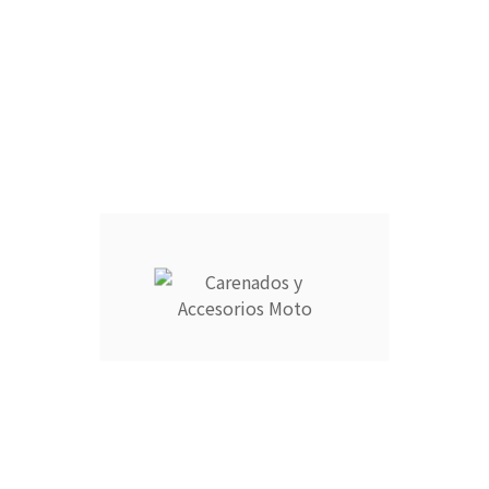
r en cómodos plazos.
9725769 o escribe a info@carenadosyaccesoriosmoto.com
Información
Su cuenta



