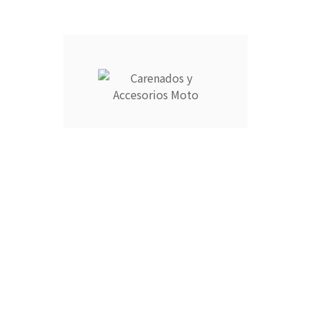
Información
Su cuenta



