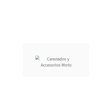
RAM AIR :
CANTIDAD :
Añadir Al Carrito

Descripción
Detalles del producto
CARENADOS Y ACCESORIOS MOTO ocupa el número 1 del
ranking de empresas españolas dedicadas a la venta de
carenados de moto ofreciendo los productos más duraderos
del mercado.
- Empresa MEJOR VALORADA del sector por talleres y grupos