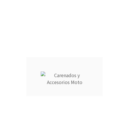
r en cómodos plazos.
9725769 o escribe a info@carenadosyaccesoriosmoto.com
Información
Su cuenta



