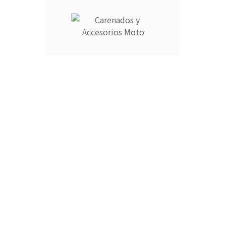
Añadir Al Carrito

Descripción
Detalles del producto
CARENADOS Y ACCESORIOS MOTO ocupa el número 1 del
ranking de empresas españolas dedicadas a la venta de
carenados de moto ofreciendo los productos más duraderos
del mercado.
- Empresa MEJOR VALORADA del sector por talleres y grupos
de moteros.
- Carenados fabricados por inyección en ABS de alta calidad
que permite cierta flexibilidad.
- Incluye aislante térmico profesional para proteger contra
altas temperaturas.