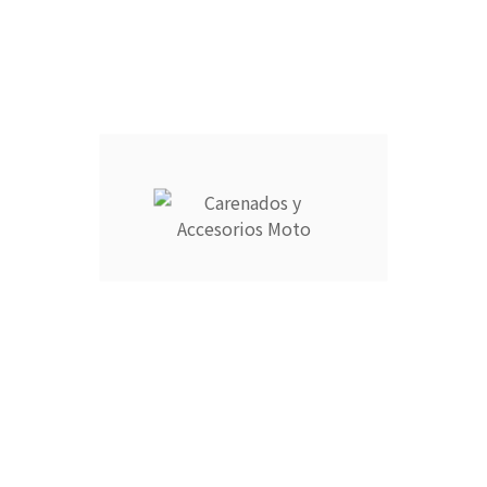
Añadir Al Carrito

Descripción
Detalles del producto
CARENADOS Y ACCESORIOS MOTO ocupa el número 1 del
ranking de empresas españolas dedicadas a la venta de
carenados de moto ofreciendo los productos más duraderos
del mercado.
- Empresa MEJOR VALORADA del sector por talleres y grupos
de moteros.
- Carenados fabricados por inyección en ABS de alta calidad
que permite cierta flexibilidad.
- Incluye aislante térmico profesional para proteger contra
altas temperaturas.