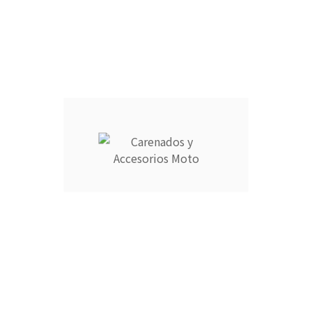
9725769 o escribe a info@carenadosyaccesoriosmoto.com
Información
Su cuenta



