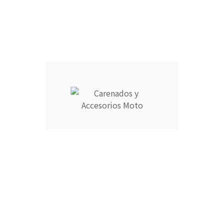
Añadir Al Carrito

Descripción
Detalles del producto
CARENADOS Y ACCESORIOS MOTO ocupa el número 1 del
ranking de empresas españolas dedicadas a la venta de
carenados de moto ofreciendo los productos más duraderos
del mercado.
- Empresa MEJOR VALORADA del sector por talleres y grupos
de moteros.
- Carenados fabricados por inyección en ABS de alta calidad
que permite cierta flexibilidad.