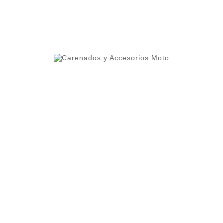
CANTIDAD :

AÑADIR AL CARRIT
ero 1 del ranking de empresas españolas dedicadas
ercado.
lleres y grupos de moteros.