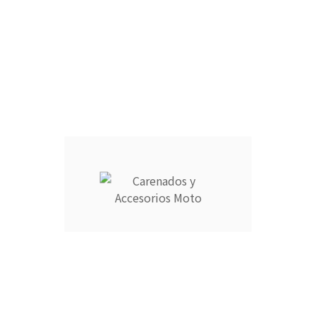
r en cómodos plazos.
9725769 o escribe a info@carenadosyaccesoriosmoto.com
Información
Su cuenta



