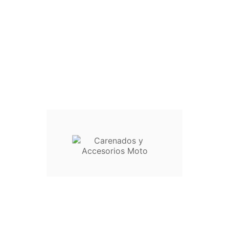
 en cómodos plazos.
725769 o escribe a info@carenadosyaccesoriosmoto.com
Información
Su cuenta



