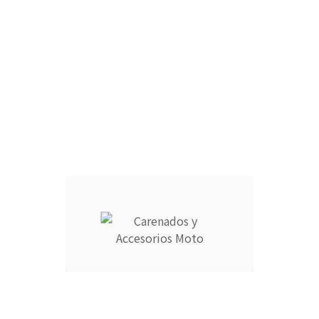
CÚPULA :
ARAÑA :
FARO DELANTERO :
RAM AIR :
CANTIDAD :
Añadir Al Carrito

Descripción
Detalles del producto