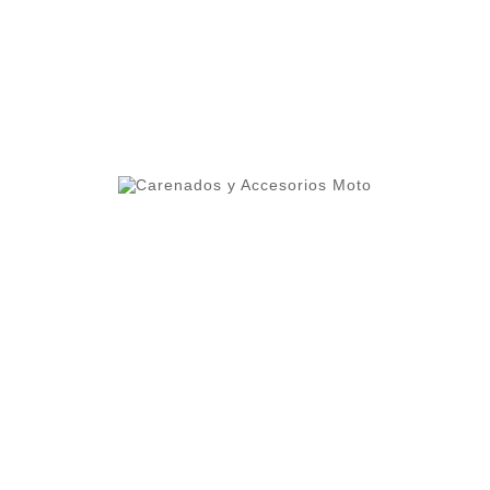
ero 1 del ranking de empresas españolas dedicadas
ercado.
lleres y grupos de moteros.
 alta calidad que permite cierta flexibilidad.
oteger contra altas temperaturas.
os cuidados al detalle como el interior del frontal pint
mayor durabilidad