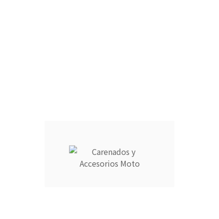
CÚPULA :
ARAÑA :
FARO DELANTERO :
RAM AIR :
CANTIDAD :
Añadir Al Carrito

Descripción
Detalles del producto