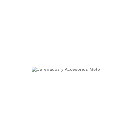
ero 1 del ranking de empresas españolas dedicadas
ercado.
lleres y grupos de moteros.
 alta calidad que permite cierta flexibilidad.
oteger contra altas temperaturas.
os cuidados al detalle como el interior del frontal pint