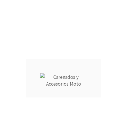
RAM AIR :
CANTIDAD :
Añadir Al Carrito

Descripción
Detalles del producto
CARENADOS Y ACCESORIOS MOTO ocupa el número 1 del
ranking de empresas españolas dedicadas a la venta de
carenados de moto ofreciendo los productos más duraderos
del mercado.
- Empresa MEJOR VALORADA del sector por talleres y grupos