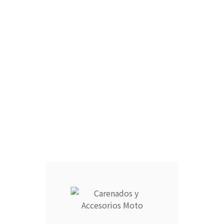
CÚPULA :
CARCASA COMPLETA DEPÓSITO :
ARAÑA :
FARO DELANTERO :
RAM AIR :
CANTIDAD :
Añadir Al Carrito
