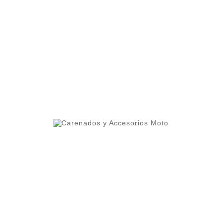
ero 1 del ranking de empresas españolas dedicadas
ercado.
lleres y grupos de moteros.
 alta calidad que permite cierta flexibilidad.
oteger contra altas temperaturas.
os cuidados al detalle como el interior del frontal pint