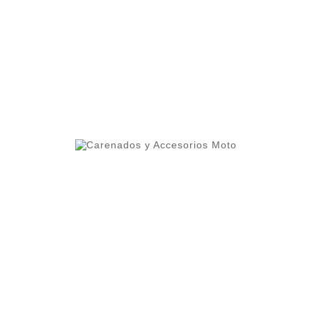
ero 1 del ranking de empresas españolas dedicadas
ercado.
lleres y grupos de moteros.
 alta calidad que permite cierta flexibilidad.
oteger contra altas temperaturas.
os cuidados al detalle como el interior del frontal pint
mayor durabilidad