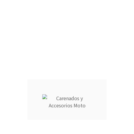
ARAÑA :
FARO DELANTERO :
RAM AIR :
CANTIDAD :
Añadir Al Carrito

Descripción
Detalles del producto
CARENADOS Y ACCESORIOS MOTO ocupa el número 1 del