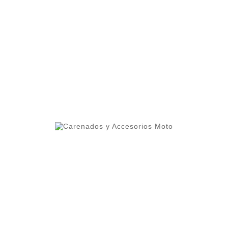
ero 1 del ranking de empresas españolas dedicadas
ercado.
lleres y grupos de moteros.
 alta calidad que permite cierta flexibilidad.
oteger contra altas temperaturas.
os cuidados al detalle como el interior del frontal pint