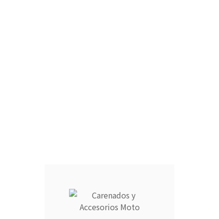
IMPORTANTE:
Selecionar si desea el depósito
completo a juego
TAPA COLÍN MONOPLAZA :
CÚPULA :
CARCASA COMPLETA DEPÓSITO :
ARAÑA :
FARO DELANTERO :
RAM AIR :
CANTIDAD :