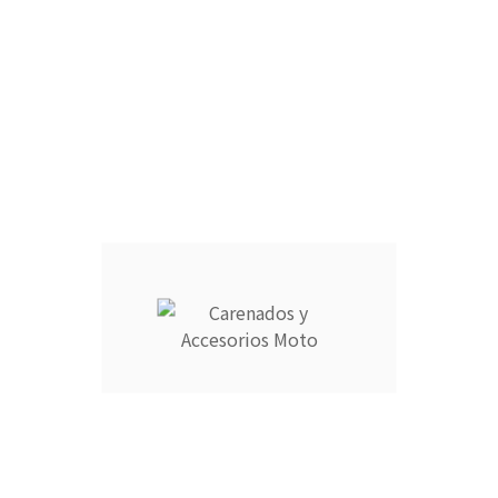
CÚPULA :
ARAÑA :
FARO DELANTERO :
CANTIDAD :
Añadir Al Carrito

Descripción
Detalles del producto
CARENADOS Y ACCESORIOS MOTO ocupa el número 1 del
ranking de empresas españolas dedicadas a la venta de