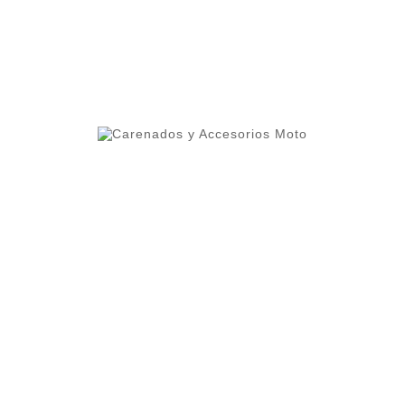

AÑADIR AL CARRIT
ero 1 del ranking de empresas españolas dedicadas
ercado.
lleres y grupos de moteros.