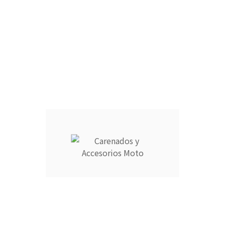
CÚPULA :
ARAÑA :
RAM AIR :
CANTIDAD :
Añadir Al Carrito

Descripción
Detalles del producto
CARENADOS Y ACCESORIOS MOTO ocupa el número 1 del
ranking de empresas españolas dedicadas a la venta de