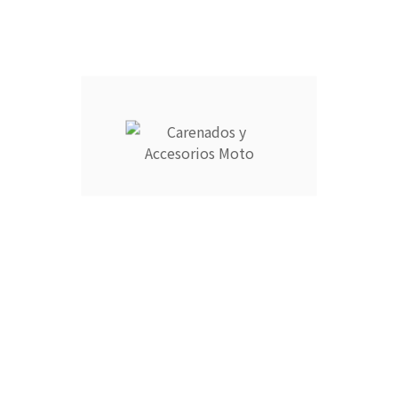
Descripción
Detalles del producto
CARENADOS Y ACCESORIOS MOTO ocupa el número 1 del
ranking de empresas españolas dedicadas a la venta de
carenados de moto ofreciendo los productos más duraderos
del mercado.
- Empresa MEJOR VALORADA del sector por talleres y grupos
de moteros.
- Carenados fabricados por inyección en ABS de alta calidad
que permite cierta flexibilidad.
- Incluye aislante térmico profesional para proteger contra
altas temperaturas.