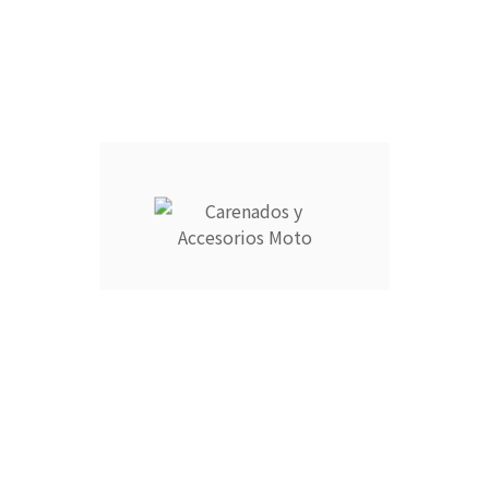
CANTIDAD :
Añadir Al Carrito

Descripción
Detalles del producto
CARENADOS Y ACCESORIOS MOTO ocupa el número 1 del
ranking de empresas españolas dedicadas a la venta de
carenados de moto ofreciendo los productos más duraderos
del mercado.
- Empresa MEJOR VALORADA del sector por talleres y grupos
de moteros.
- Carenados fabricados por inyección en ABS de alta calidad
que permite cierta flexibilidad.