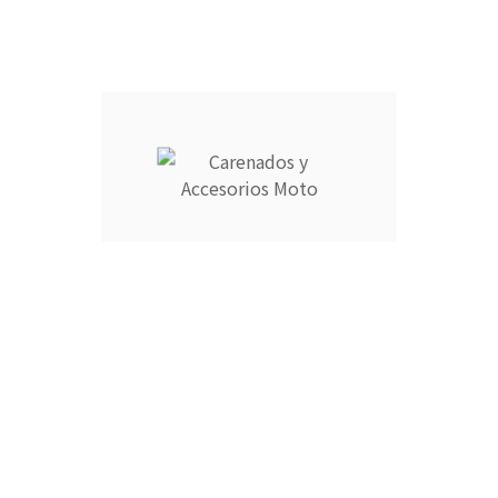
Información
Su cuenta



