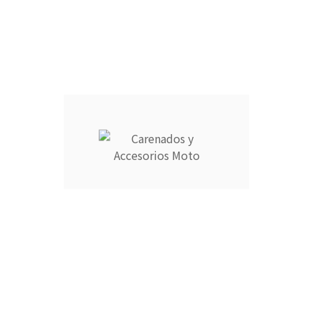
9725769 o escribe a info@carenadosyaccesoriosmoto.com
Información
Su cuenta



