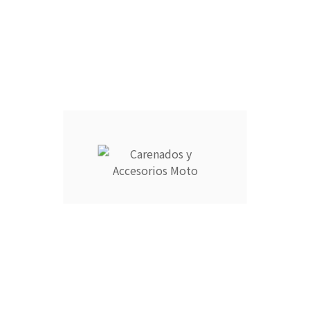
CARCASA COMPLETA DEPÓSITO :
CANTIDAD :
Añadir Al Carrito

Descripción
Detalles del producto
CARENADOS Y ACCESORIOS MOTO ocupa el número 1 del
ranking de empresas españolas dedicadas a la venta de
carenados de moto ofreciendo los productos más duraderos
del mercado.
- Empresa MEJOR VALORADA del sector por talleres y grupos
de moteros.