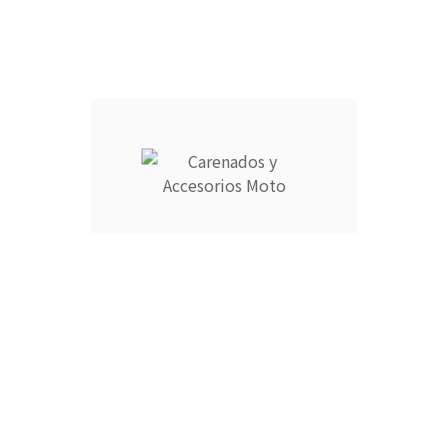
Añadir Al Carrito

Descripción
Detalles del producto
CARENADOS Y ACCESORIOS MOTO ocupa el número 1 del
ranking de empresas españolas dedicadas a la venta de
carenados de moto ofreciendo los productos más duraderos
del mercado.
- Empresa MEJOR VALORADA del sector por talleres y grupos
de moteros.
- Carenados fabricados por inyección en ABS de alta calidad
que permite cierta flexibilidad.
- Incluye aislante térmico profesional para proteger contra
altas temperaturas.