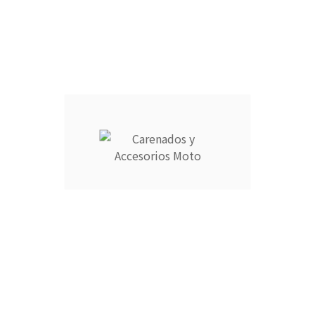
Ningún archivo seleccionado
Seleccionar archivo
.png .jpg .gif
¿Alguna observación?
250 caracteres como máximo
Guardar Personalización
TAPA COLÍN MONOPLAZA :
CÚPULA :
ARAÑA :