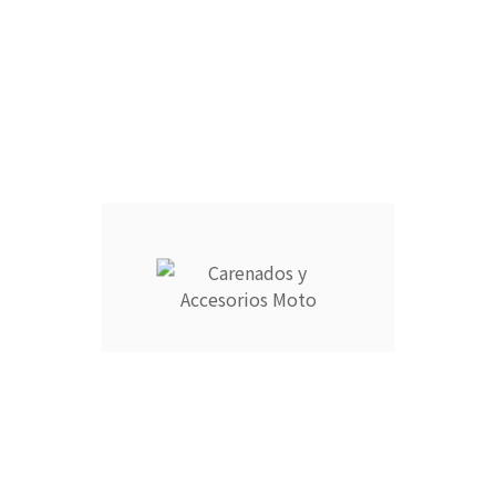
ARAÑA :
CANTIDAD :
Añadir Al Carrito

Descripción
Detalles del producto
CARENADOS Y ACCESORIOS MOTO ocupa el número 1 del
ranking de empresas españolas dedicadas a la venta de
carenados de moto ofreciendo los productos más duraderos
del mercado.