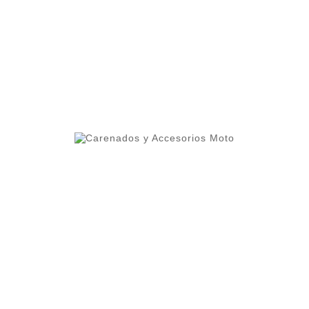
ero 1 del ranking de empresas españolas dedicadas
ercado.
lleres y grupos de moteros.
 alta calidad que permite cierta flexibilidad.
oteger contra altas temperaturas.
os cuidados al detalle como el interior del frontal pint
mayor durabilidad