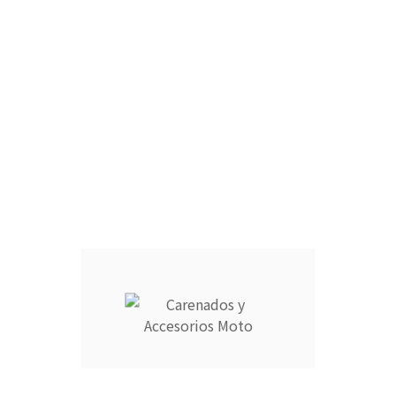
CÚPULA :
ARAÑA :
FARO DELANTERO :
RAM AIR :
CANTIDAD :
Añadir Al Carrito

Descripción
Detalles del producto