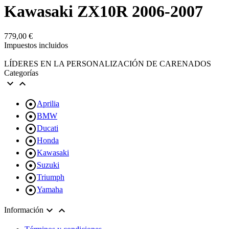
Kawasaki ZX10R 2006-2007
779,00 €
Impuestos incluidos
LÍDERES EN LA PERSONALIZACIÓN DE CARENADOS
Categorías



Aprilia

BMW

Ducati

Honda

Kawasaki

Suzuki

Triumph

Yamaha


Información