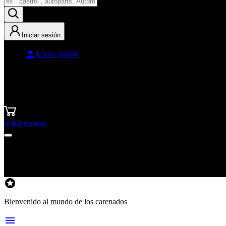
Iniciar sesión

Iniciar sesión
(0)
Elementos
Carrito
0

Bienvenido al mundo de los carenados
