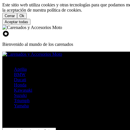
Este sitio web utiliza cookies y otras tecnologías para que podamos m
la aceptación de nuestra política de cookies.
Cerrar
Ok
Aceptar todas

Bienvenido al mundo de los carenados
Mega Menu
Aprilia
BMW
Ducati
Honda
Kawasaki
Suzuki
Triumph
Yamaha
