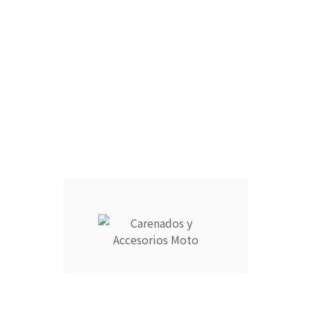
CÚPULA :
CARCASA COMPLETA DEPÓSITO :
ARAÑA :
RAM AIR :
CANTIDAD :
Añadir Al Carrito

Descripción
Detalles del producto