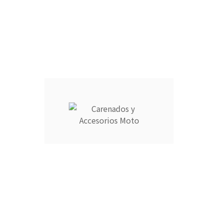
FARO DELANTERO :
CANTIDAD :
Añadir Al Carrito

Descripción
Detalles del producto
CARENADOS Y ACCESORIOS MOTO ocupa el número 1 del
ranking de empresas españolas dedicadas a la venta de
carenados de moto ofreciendo los productos más duraderos
del mercado.
- Empresa MEJOR VALORADA del sector por talleres y grupos
de moteros.