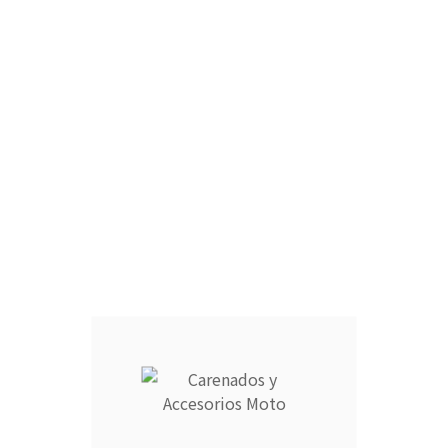
Carrito
0
Inicio
Vinilos y Rotulación
Vinilos Y Rotulación
0,00 €
Impuestos incluidos
CANTIDAD :
Añadir Al Carrito
