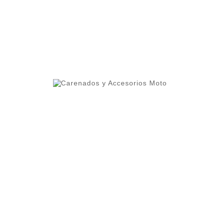
ero 1 del ranking de empresas españolas dedicadas
ercado.
lleres y grupos de moteros.
 alta calidad que permite cierta flexibilidad.
oteger contra altas temperaturas.
os cuidados al detalle como el interior del frontal pint
mayor durabilidad