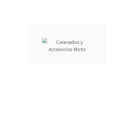
Información
Su cuenta



