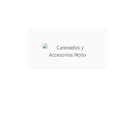
Añadir Al Carrito

Descripción
Detalles del producto
CARENADOS Y ACCESORIOS MOTO ocupa el número 1 del
ranking de empresas españolas dedicadas a la venta de
carenados de moto ofreciendo los productos más duraderos
del mercado.
- Empresa MEJOR VALORADA del sector por talleres y grupos
de moteros.
- Carenados fabricados por inyección en ABS de alta calidad
que permite cierta flexibilidad.
- Incluye aislante térmico profesional para proteger contra
altas temperaturas.