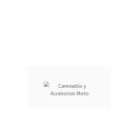
FARO DELANTERO :
RAM AIR :
CANTIDAD :
Añadir Al Carrito

Descripción
Detalles del producto
CARENADOS Y ACCESORIOS MOTO ocupa el número 1 del
ranking de empresas españolas dedicadas a la venta de