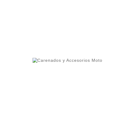
ero 1 del ranking de empresas españolas dedicadas
ercado.
lleres y grupos de moteros.
 alta calidad que permite cierta flexibilidad.
oteger contra altas temperaturas.
os cuidados al detalle como el interior del frontal pint
mayor durabilidad