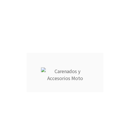
r en cómodos plazos.
9725769 o escribe a info@carenadosyaccesoriosmoto.com
Información
Su cuenta



