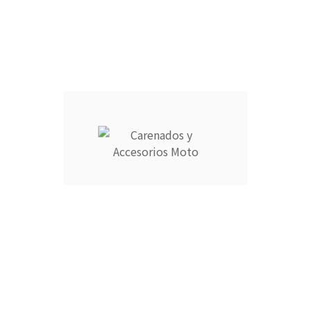
Información
Su cuenta



